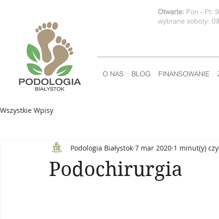
Otwarte:
Pon - Pt: 
wybrane soboty: 09
O NAS
BLOG
FINANSOWANIE
Wszystkie Wpisy
Podologia Białystok
7 mar 2020
1 minut(y) czy
Podochirurgia