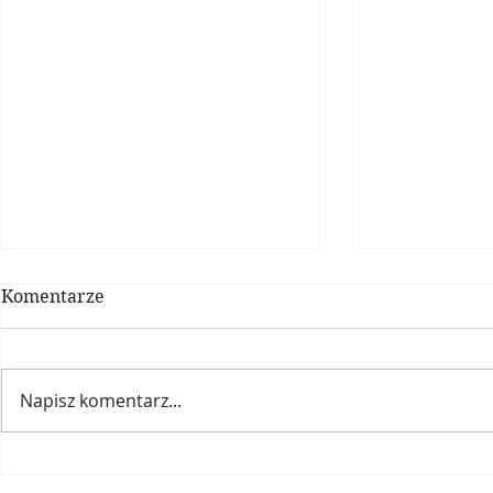
Komentarze
Napisz komentarz...
Candida albicans
KONSULTA