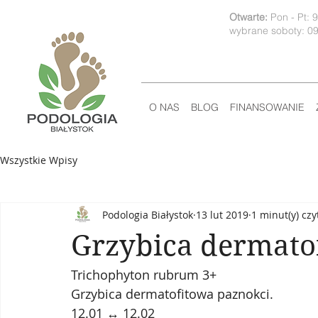
Otwarte:
Pon - Pt: 
wybrane soboty: 09
O NAS
BLOG
FINANSOWANIE
Wszystkie Wpisy
Podologia Białystok
13 lut 2019
1 minut(y) czy
Grzybica dermato
Trichophyton rubrum 3+
Grzybica dermatofitowa paznokci. 
12.01 ↔️ 12.02 