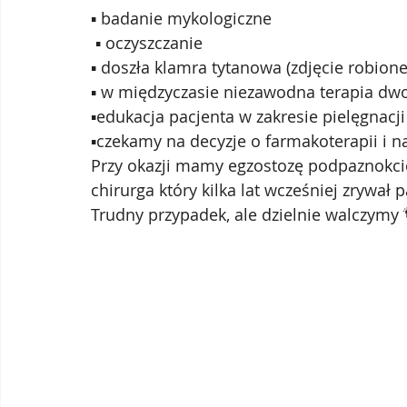
▪️ badanie mykologiczne
 ▪️ oczyszczanie
▪️ doszła klamra tytanowa (zdjęcie robio
▪️ w międzyczasie niezawodna terapia d
▪️edukacja pacjenta w zakresie pielęgnacji
▪️czekamy na decyzje o farmakoterapii i n
Przy okazji mamy egzostozę podpaznokcio
chirurga który kilka lat wcześniej zrywał
Trudny przypadek, ale dzielnie walczymy 