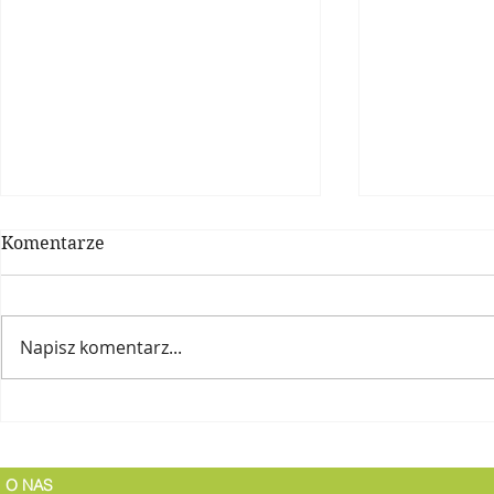
Komentarze
Napisz komentarz...
Candida albicans
KONSULTA
O NAS